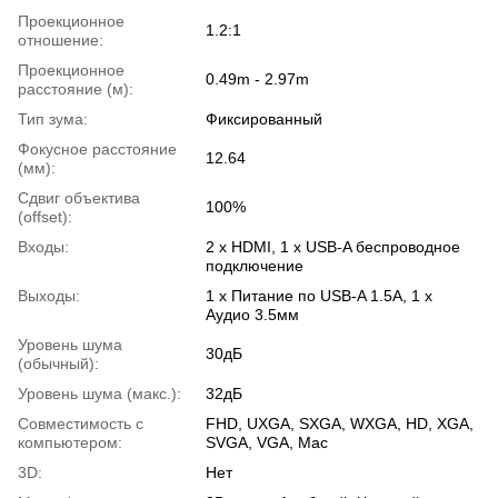
Проекционное
1.2:1
отношение:
Проекционное
0.49m - 2.97m
расстояние (м):
Тип зума:
Фиксированный
Фокусное расстояние
12.64
(мм):
Сдвиг объектива
100%
(offset):
Входы:
2 x HDMI, 1 x USB-A беспроводное
подключение
Выходы:
1 x Питание по USB-A 1.5A, 1 x
Аудио 3.5мм
Уровень шума
30дБ
(обычный):
Уровень шума (макс.):
32дБ
Совместимость с
FHD, UXGA, SXGA, WXGA, HD, XGA,
компьютером:
SVGA, VGA, Mac
3D:
Нет