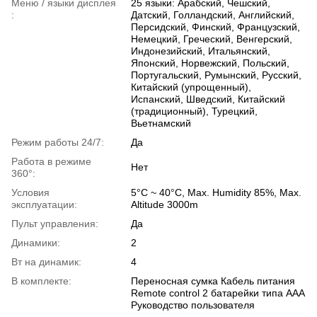
Меню / языки дисплея
25 языки: Арабский, Чешский,
:
Датский, Голландский, Английский,
Персидский, Финский, Французский,
Немецкий, Греческий, Венгерский,
Индонезийский, Итальянский,
Японский, Норвежский, Польский,
Португальский, Румынский, Русский,
Китайский (упрощенный),
Испанский, Шведский, Китайский
(традиционный), Турецкий,
Вьетнамский
Режим работы 24/7:
Да
Работа в режиме
Нет
360°:
Условия
5°C ~ 40°C, Max. Humidity 85%, Max.
эксплуатации:
Altitude 3000m
Пульт управления:
Да
Динамики:
2
Вт на динамик:
4
В комплекте:
Переносная сумка Кабель питания
Remote control 2 батарейки типа AAA
Руководство пользователя