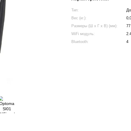
Тип:
До
Вес (кг.):
0,
Размеры (Ш x Г x В) (мм):
77
WiFi модуль:
2.
Bluetooth:
4