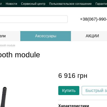
ат
Новости
Сервисный центр
Пользовательское соглашение
Гаранти
+38(067)-990
ели
Аксессуары
АКЦИИ
etooth module
ooth module
6 916 грн
Купить
Быстрый з
Характеристики