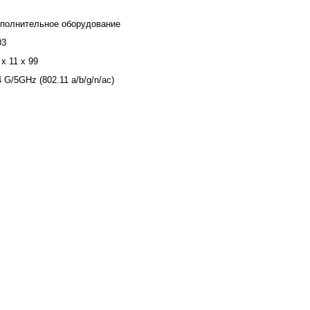
полнительное оборудование
03
 x 11 x 99
4 G/5GHz (802.11 a/b/g/n/ac)