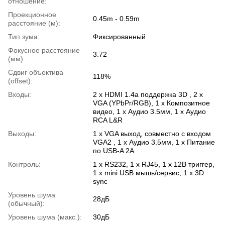
отношение:
Проекционное
0.45m - 0.59m
расстояние (м):
Тип зума:
Фиксированный
Фокусное расстояние
3.72
(мм):
Сдвиг объектива
118%
(offset):
Входы:
2 x HDMI 1.4a поддержка 3D , 2 x
VGA (YPbPr/RGB), 1 x Композитное
видео, 1 x Аудио 3.5мм, 1 x Аудио
RCA L&R
Выходы:
1 x VGA выход, совместно с входом
VGA2 , 1 x Аудио 3.5мм, 1 x Питание
по USB-A 2A
Контроль:
1 x RS232, 1 x RJ45, 1 x 12В триггер,
1 x mini USB мышь/сервис, 1 x 3D
sync
Уровень шума
28дБ
(обычный):
Уровень шума (макс.):
30дБ