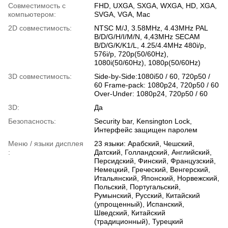
Совместимость с
FHD, UXGA, SXGA, WXGA, HD, XGA,
компьютером:
SVGA, VGA, Mac
2D совместимость:
NTSC M/J, 3.58MHz, 4.43MHz PAL
B/D/G/H/I/M/N, 4,43MHz SECAM
B/D/G/K/K1/L, 4.25/4.4MHz 480i/p,
576i/p, 720p(50/60Hz),
1080i(50/60Hz), 1080p(50/60Hz)
3D совместимость:
Side-by-Side:1080i50 / 60, 720p50 /
60 Frame-pack: 1080p24, 720p50 / 60
Over-Under: 1080p24, 720p50 / 60
3D:
Да
Безопасность:
Security bar, Kensington Lock,
Интерфейс защищен паролем
Меню / языки дисплея
23 языки: Арабский, Чешский,
:
Датский, Голландский, Английский,
Персидский, Финский, Французский,
Немецкий, Греческий, Венгерский,
Итальянский, Японский, Норвежский,
Польский, Португальский,
Румынский, Русский, Китайский
(упрощенный), Испанский,
Шведский, Китайский
(традиционный), Турецкий