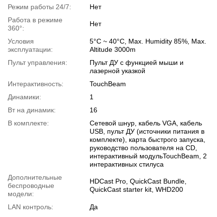
Режим работы 24/7:
Нет
Работа в режиме
Нет
360°:
Условия
5°C ~ 40°C, Max. Humidity 85%, Max.
эксплуатации:
Altitude 3000m
Пульт управления:
Пульт ДУ с функцией мыши и
лазерной указкой
Интерактивность:
TouchBeam
Динамики:
1
Вт на динамик:
16
В комплекте:
Сетевой шнур, кабель VGA, кабель
USB, пульт ДУ (источники питания в
комплекте), карта быстрого запуска,
руководство пользователя на CD,
интерактивный модульTouchBeam, 2
интерактивных стилуса
Дополнительные
HDCast Pro, QuickCast Bundle,
беспроводные
QuickCast starter kit, WHD200
модели:
LAN контроль:
Да