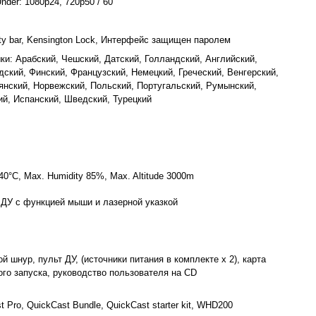
nder: 1080p24, 720p50 / 60
ity bar, Kensington Lock, Интерфейс защищен паролем
ыки: Арабский, Чешский, Датский, Голландский, Английский,
дский, Финский, Французский, Немецкий, Греческий, Венгерский,
янский, Норвежский, Польский, Португальский, Румынский,
ий, Испанский, Шведский, Турецкий
40°C, Max. Humidity 85%, Max. Altitude 3000m
 ДУ с функцией мыши и лазерной указкой
й шнур, пульт ДУ, (источники питания в комплекте x 2), карта
ого запуска, руководство пользователя на CD
 Pro, QuickCast Bundle, QuickCast starter kit, WHD200