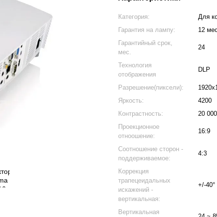
Категория:
Для к
Гарантия на лампу:
12 ме
Гарантийный срок,
24
мес.
Технология
DLP
отображения
Разрешение(пиксели):
1920х
Яркость:
4200
Контрастность:
20 000
Проекционное
16:9
отноошение:
Соотношение сторон -
4:3
поддерживаемое:
Коррекция
трапецеидальных
+/-40°
искажений -
вертикальная:
Вертикальная
24 ~ 8