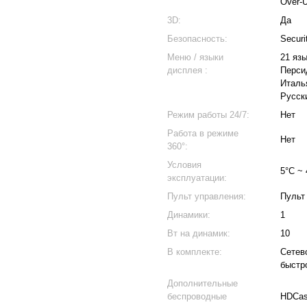
Over-U
3D:
Да
Безопасность:
Secur
Меню / языки
21 яз
дисплея :
Перси
Италь
Русск
Режим работы 24/7:
Нет
Работа в режиме
Нет
360°:
Условия
5°C ~ 
эксплуатации:
Пульт управления:
Пульт
Динамики:
1
Вт на динамик:
10
В комплекте:
Сетево
быстр
Дополнительные
беспроводные
HDCast