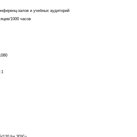
онференц-залов и учебных аудиторий
сяцев/1000 часов
1080
:1
5(120 for 3D)Гц