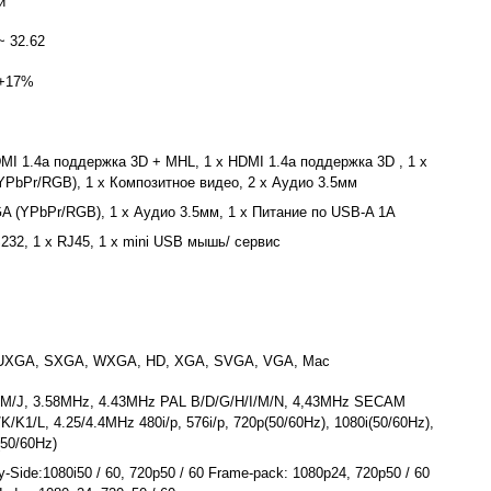
й
~ 32.62
 +17%
MI 1.4a поддержка 3D + MHL, 1 x HDMI 1.4a поддержка 3D , 1 x
YPbPr/RGB), 1 x Композитное видео, 2 x Аудио 3.5мм
GA (YPbPr/RGB), 1 x Аудио 3.5мм, 1 x Питание по USB-A 1A
232, 1 x RJ45, 1 x mini USB мышь/ сервис
UXGA, SXGA, WXGA, HD, XGA, SVGA, VGA, Mac
M/J, 3.58MHz, 4.43MHz PAL B/D/G/H/I/M/N, 4,43MHz SECAM
K/K1/L, 4.25/4.4MHz 480i/p, 576i/p, 720p(50/60Hz), 1080i(50/60Hz),
50/60Hz)
y-Side:1080i50 / 60, 720p50 / 60 Frame-pack: 1080p24, 720p50 / 60