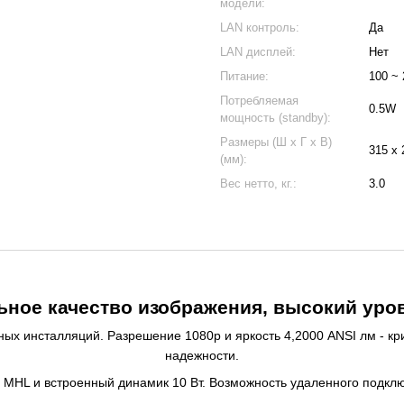
модели:
LAN контроль:
Да
LAN дисплей:
Нет
Питание:
100 ~ 
Потребляемая
0.5W
мощность (standby):
Размеры (Ш x Г x В)
315 x 
(мм):
Вес нетто, кг.:
3.0
ное качество изображения, высокий уро
ых инсталляций. Разрешение 1080p и яркость 4,2000 ANSI лм - кр
надежности.
, MHL и встроенный динамик 10 Вт. Возможность удаленного подкл