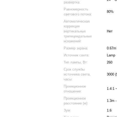
развертка:
Равномерность
80%
светового потока:
Автоматическая
коррекция
вертикальных
Нет
трапецеидальных
искажений:
Размер экрана:
0.67m 
Источник света:
Lamp
Тип лампы, Вт:
260
Срок службы
источника света,
3000 (
часы:
Проекционное
1.4:1 
отношение:
Проекционное
1.3m -
расстояние (м):
Зум:
1.6