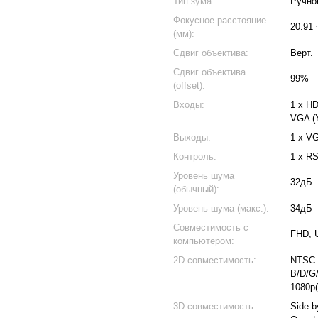
Тип зума:
Ручно
Фокусное расстояние
20.91 
(мм):
Сдвиг объектива:
Верт.
Сдвиг объектива
99%
(offset):
Входы:
1 x HD
VGA (
Выходы:
1 x V
Контроль:
1 x RS
Уровень шума
32дБ
(обычный):
Уровень шума (макс.):
34дБ
Совместимость с
FHD, 
компьютером:
2D совместимость:
NTSC 
B/D/G/
1080p(
3D совместимость:
Side-b