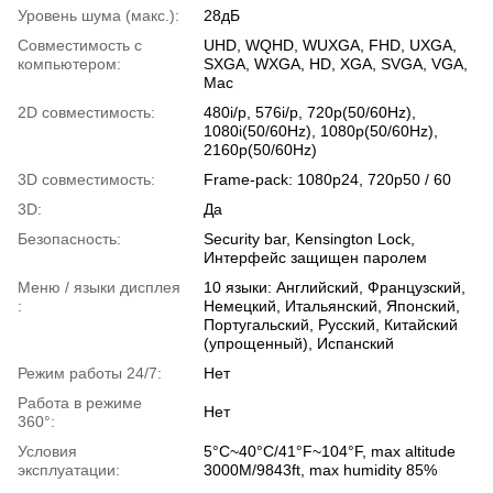
Уровень шума (макс.):
28дБ
Совместимость с
UHD, WQHD, WUXGA, FHD, UXGA,
компьютером:
SXGA, WXGA, HD, XGA, SVGA, VGA,
Mac
2D совместимость:
480i/p, 576i/p, 720p(50/60Hz),
1080i(50/60Hz), 1080p(50/60Hz),
2160p(50/60Hz)
3D совместимость:
Frame-pack: 1080p24, 720p50 / 60
3D:
Да
Безопасность:
Security bar, Kensington Lock,
Интерфейс защищен паролем
Меню / языки дисплея
10 языки: Английский, Французский,
:
Немецкий, Итальянский, Японский,
Португальский, Русский, Китайский
(упрощенный), Испанский
Режим работы 24/7:
Нет
Работа в режиме
Нет
360°:
Условия
5°C~40°C/41°F~104°F, max altitude
эксплуатации:
3000M/9843ft, max humidity 85%