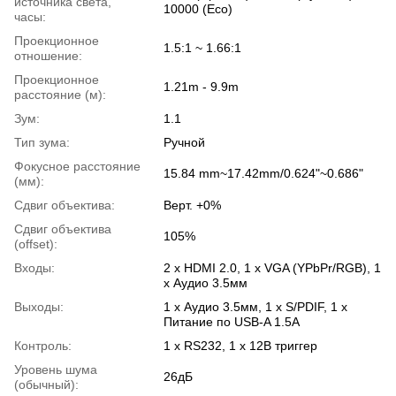
источника света,
10000 (Eco)
часы:
Проекционное
1.5:1 ~ 1.66:1
отношение:
Проекционное
1.21m - 9.9m
расстояние (м):
Зум:
1.1
Тип зума:
Ручной
Фокусное расстояние
15.84 mm~17.42mm/0.624"~0.686"
(мм):
Сдвиг объектива:
Верт. +0%
Сдвиг объектива
105%
(offset):
Входы:
2 x HDMI 2.0, 1 x VGA (YPbPr/RGB), 1
x Аудио 3.5мм
Выходы:
1 x Аудио 3.5мм, 1 x S/PDIF, 1 x
Питание по USB-A 1.5A
Контроль:
1 x RS232, 1 x 12В триггер
Уровень шума
26дБ
(обычный):