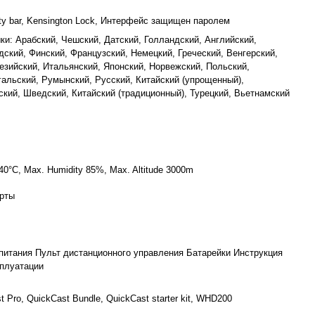
ity bar, Kensington Lock, Интерфейс защищен паролем
ыки: Арабский, Чешский, Датский, Голландский, Английский,
дский, Финский, Французский, Немецкий, Греческий, Венгерский,
езийский, Итальянский, Японский, Норвежский, Польский,
гальский, Румынский, Русский, Китайский (упрощенный),
ский, Шведский, Китайский (традиционный), Турецкий, Вьетнамский
40°C, Max. Humidity 85%, Max. Altitude 3000m
арты
питания Пульт дистанционного управления Батарейки Инструкция
сплуатации
 Pro, QuickCast Bundle, QuickCast starter kit, WHD200