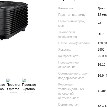
Категория:
Для к
Гарантия на лампу:
12 ме
Гарантийный срок,
24
мес.
Технология
DLP
отображения
Разрешение(пиксели):
1280х
Яркость:
3900
Контрастность:
25 000
Проекционное
16:10
отноошение:
Соотношение сторон -
16:9, 
поддерживаемое:
Коррекция
трапецеидальных
+/-40°
искажений -
вертикальная:
Вертикальная
50 ~ 8