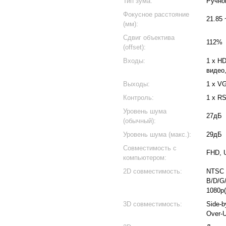
Тип зума:
Ручно
Фокусное расстояние
21.85 
(мм):
Сдвиг объектива
112%
(offset):
Входы:
1 x H
видео
Выходы:
1 x V
Контроль:
1 x R
Уровень шума
27дБ
(обычный):
Уровень шума (макс.):
29дБ
Совместимость с
FHD, 
компьютером:
2D совместимость:
NTSC 
B/D/G/
1080p(
3D совместимость:
Side-b
Over-U