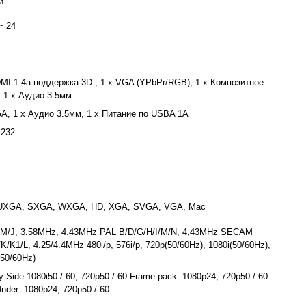
й
~ 24
DMI 1.4a поддержка 3D , 1 x VGA (YPbPr/RGB), 1 x Композитное
, 1 x Аудио 3.5мм
GA, 1 x Аудио 3.5мм, 1 x Питание по USBA 1A
S232
UXGA, SXGA, WXGA, HD, XGA, SVGA, VGA, Mac
M/J, 3.58MHz, 4.43MHz PAL B/D/G/H/I/M/N, 4,43MHz SECAM
K/K1/L, 4.25/4.4MHz 480i/p, 576i/p, 720p(50/60Hz), 1080i(50/60Hz),
50/60Hz)
y-Side:1080i50 / 60, 720p50 / 60 Frame-pack: 1080p24, 720p50 / 60
nder: 1080p24, 720p50 / 60