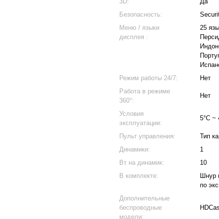
3D:
Да
Безопасность:
Secur
Меню / языки
25 яз
дисплея :
Перси
Индон
Порту
Испан
Режим работы 24/7:
Нет
Работа в режиме
Нет
360°:
Условия
5°C ~ 
эксплуатации:
Пульт управления:
Тип к
Динамики:
1
Вт на динамик:
10
В комплекте:
Шнур 
по эк
Дополнительные
беспроводные
HDCast
модели: