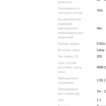
развертка:
Равномерность
75%
светового потока:
Автоматическая
коррекция
вертикальных
Нет
трапецеидальных
искажений:
Размер экрана:
0.82m 
Источник света:
Lamp
Тип лампы, Вт:
203
Срок службы
источника света,
6000 (
часы:
Проекционное
1.55:1
отношение:
Проекционное
1m - 
расстояние (м):
Зум:
1.1