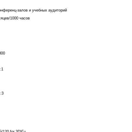
онференц-залов и учебных аудиторий
сяцев/1000 часов
800
:1
4:3
5(120 for 3D)Гц