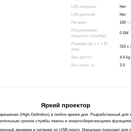
LAN контроль:
Нет
LAN дисплей:
Нет
Питание:
100 ~ 
Потребляемая
0.5W
мощность (standby):
Размеры (Ш x Г x В)
316 x 
(мм):
Вес брутто:
4.4 kg
Вес нетто, кг.:
3.0
Яркий проектор
зрешении (High Definition) в любое время дня. Разработанный дл
длительным сроком службы лампы и энергосберегающими функциям
троенный динамик и питание по USB-порту. Идеально подходит для 