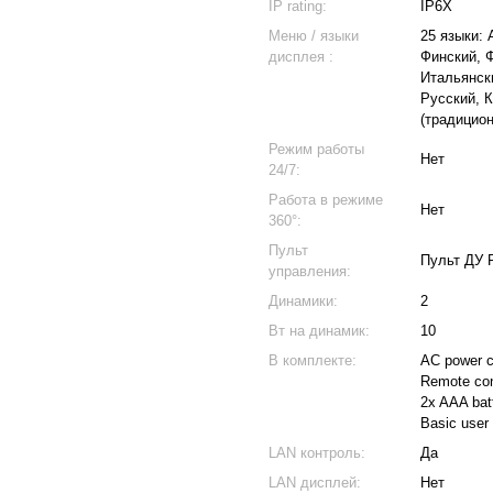
IP rating:
IP6X
Меню / языки
25 языки: 
дисплея :
Финский, Ф
Итальянск
Русский, 
(традицион
Режим работы
Нет
24/7:
Работа в режиме
Нет
360°:
Пульт
Пульт ДУ 
управления:
Динамики:
2
Вт на динамик:
10
В комплекте:
AC power c
Remote con
2x AAA bat
Basic user
LAN контроль:
Да
LAN дисплей:
Нет