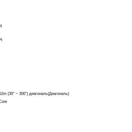
ц
ц
62m (30" ~ 300") диагональ(Диагональ)
Core