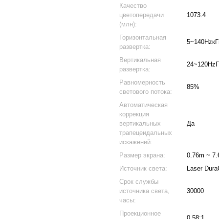
Качество
цветопередачи
1073.4
(млн):
Горизонтальная
5~140HzкГ
развертка:
Вертикальная
24~120HzГ
развертка:
Равномерность
85%
светового потока:
Автоматическая
коррекция
вертикальных
Да
трапецеидальных
искажений:
Размер экрана:
0.76m ~ 7.
Источник света:
Laser Dura
Срок службы
источника света,
30000
часы:
Проекционное
0.58:1