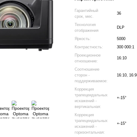
Гарантийный
36
срок, мес.
Технология
DLP
отображения
Яркость:
5000
Контрастность:
300 000:1
Проекционное
16:10
отноошение:
Соотношение
сторон -
16:10, 16:9
поддерживаемое:
Коррекция
трапецеидальных
+-15°
искажений -
вертикальная:
Коррекция
трапецеидальных
+-15°
искажений -
горизонтальная: