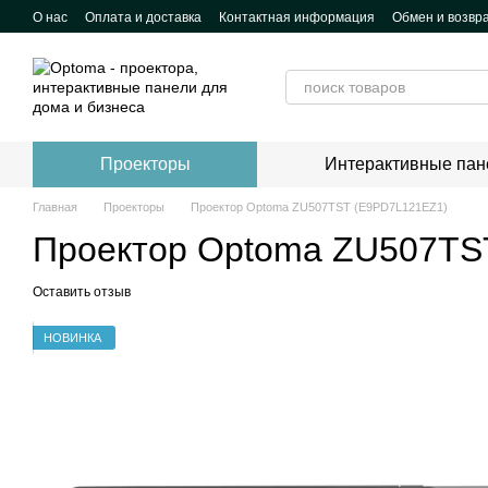
Перейти к основному контенту
О нас
Оплата и доставка
Контактная информация
Обмен и возвр
Проекторы
Интерактивные пан
Главная
Проекторы
Проектор Optoma ZU507TST (E9PD7L121EZ1)
Проектор Optoma ZU507TS
Оставить отзыв
НОВИНКА