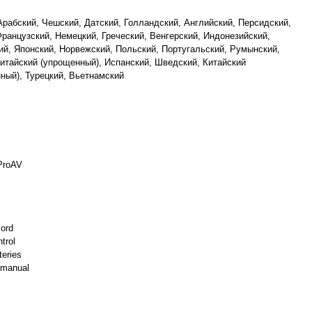
Арабский, Чешский, Датский, Голландский, Английский, Персидский,
ранцузский, Немецкий, Греческий, Венгерский, Индонезийский,
ий, Японский, Норвежский, Польский, Португальский, Румынский,
Китайский (упрощенный), Испанский, Шведский, Китайский
ный), Турецкий, Вьетнамский
ProAV
ord
trol
teries
 manual