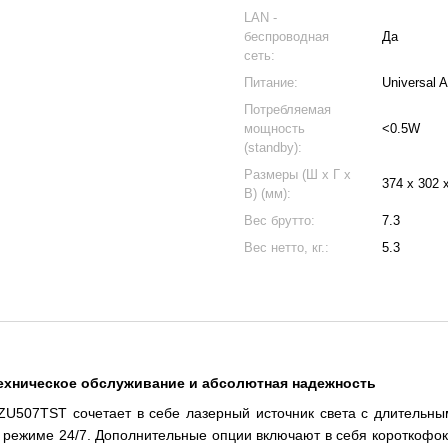
LAN -
беспроводная
Да
сеть:
Питание:
Universal 
Потребляемая
мощность
<0.5W
(standby):
Размеры (Ш x Г x
374 x 302 
В) (мм):
Вес брутто:
7.3
Вес нетто, кг.:
5.3
техническое обслуживание и абсолютная надежность
U507TST сочетает в себе лазерный источник света с длительны
 режиме 24/7. Дополнительные опции включают в себя короткофок