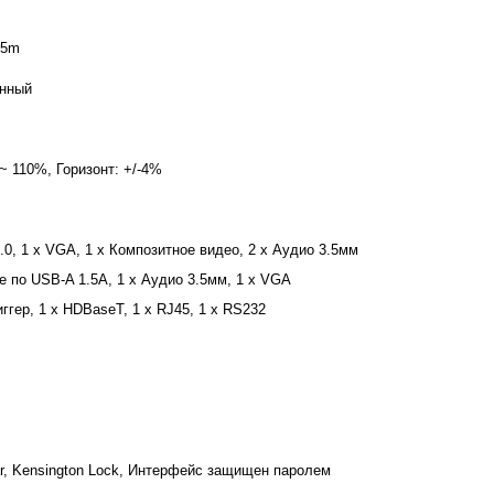
75m
нный
 ~ 110%, Горизонт: +/-4%
.0, 1 x VGA, 1 x Композитное видео, 2 x Аудио 3.5мм
е по USB-A 1.5A, 1 x Аудио 3.5мм, 1 x VGA
иггер, 1 x HDBaseT, 1 x RJ45, 1 x RS232
ar, Kensington Lock, Интерфейс защищен паролем