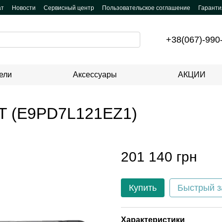
ат
Новости
Сервисный центр
Пользовательское соглашение
Гаранти
+38(067)-990
ели
Аксессуары
АКЦИИ
T (E9PD7L121EZ1)
201 140 грн
Купить
Быстрый з
Характеристики