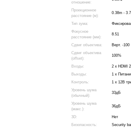
отношение:
Проекционное
0.38m - 3.
расстояние (м):
Тип зума:
Фиксирова
Фокусное
8.51
расстояние (мм):
Сдвиг объектива:
Верт. -100
Сдвиг объектива
100%
(offset):
Входы:
2 x HDMI 2
Выходы:
1 x Питани
Контроль:
1 x 12В тр
Уровень шума
33дБ
(обычный):
Уровень шума
36дБ
(макс.):
3D:
Нет
Безопасность:
Security b