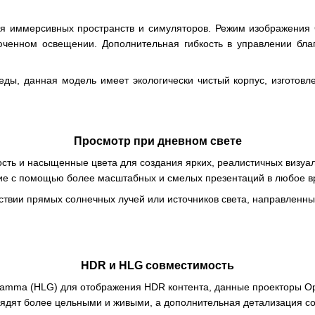
ля иммерсивных пространств и симуляторов. Режим изображения G
ченном освещении. Дополнительная гибкость в управлении благ
ды, данная модель имеет экологически чистый корпус, изготовл
Просмотр при дневном свете
ость и насыщенные цвета для создания ярких, реалистичных визу
ие с помощью более масштабных и смелых презентаций в любое вр
ствии прямых солнечных лучей или источников света, направленны
HDR и HLG совместимость
mma (HLG) для отображения HDR контента, данные проекторы Opt
лядят более цельными и живыми, а дополнительная детализация с