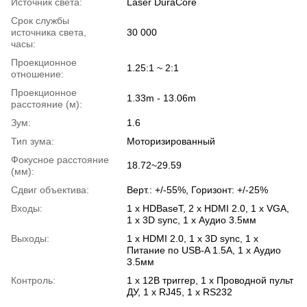
Источник света:
Laser DuraCore
Срок службы
источника света,
30 000
часы:
Проекционное
1.25:1 ~ 2:1
отношение:
Проекционное
1.33m - 13.06m
расстояние (м):
Зум:
1.6
Тип зума:
Моторизированный
Фокусное расстояние
18.72~29.59
(мм):
Сдвиг объектива:
Верт.: +/-55%, Горизонт: +/-25%
Входы:
1 x HDBaseT, 2 x HDMI 2.0, 1 x VGA,
1 x 3D sync, 1 x Аудио 3.5мм
Выходы:
1 x HDMI 2.0, 1 x 3D sync, 1 x
Питание по USB-A 1.5A, 1 x Аудио
3.5мм
Контроль:
1 x 12В триггер, 1 x Проводной пульт
ДУ, 1 x RJ45, 1 x RS232