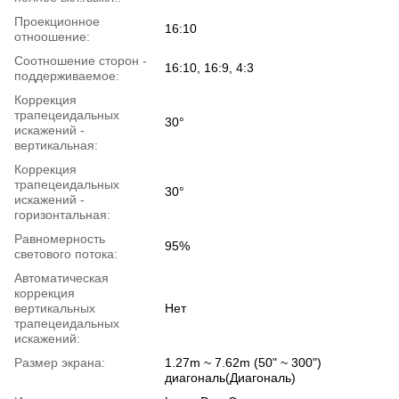
Проекционное
16:10
отноошение:
Соотношение сторон -
16:10, 16:9, 4:3
поддерживаемое:
Коррекция
трапецеидальных
30°
искажений -
вертикальная:
Коррекция
трапецеидальных
30°
искажений -
горизонтальная:
Равномерность
95%
светового потока:
Автоматическая
коррекция
вертикальных
Нет
трапецеидальных
искажений:
Размер экрана:
1.27m ~ 7.62m (50" ~ 300")
диагональ(Диагональ)