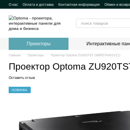
Перейти к основному контенту
О нас
Оплата и доставка
Контактная информация
Обмен и возвр
Проекторы
Интерактивные пан
Главная
Проекторы
Проектор Optoma ZU920TST (W9PD7K401VZ1)
Проектор Optoma ZU920TS
Оставить отзыв
НОВИНКА