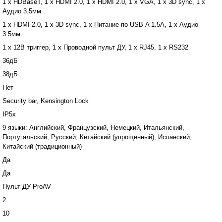
1 x HDBaseT, 1 x HDMI 2.0, 1 x HDMI 2.0, 1 x VGA, 1 x 3D sync, 1 x
Аудио 3.5мм
1 x HDMI 2.0, 1 x 3D sync, 1 x Питание по USB-A 1.5A, 1 x Аудио
3.5мм
1 x 12В триггер, 1 x Проводной пульт ДУ, 1 x RJ45, 1 x RS232
36дБ
38дБ
Нет
Security bar, Kensington Lock
IP5x
9 языки: Английский, Французский, Немецкий, Итальянский,
Португальский, Русский, Китайский (упрощенный), Испанский,
Китайский (традиционный)
Да
Да
Пульт ДУ ProAV
2
10