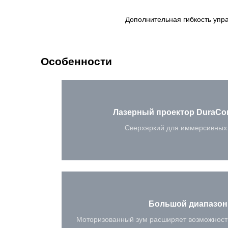
Дополнительная гибкость упр
Особенности
Лазерный проектор DuraCo
Сверхяркий для иммерсивных
Большой диапазон
Моторизованный зум расширяет возможност