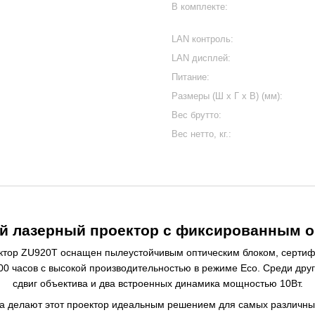
В комплекте:
LAN контроль:
LAN дисплей:
Питание:
Размеры (Ш x Г x В) (мм):
Вес брутто:
Вес нетто, кг.:
й лазерный проектор с фиксированным 
ектор ZU920T оснащен пылеустойчивым оптическим блоком, серти
000 часов с высокой производительностью в режиме Eco. Среди др
сдвиг объектива и два встроенных динамика мощностью 10Вт.
а делают этот проектор идеальным решением для самых различных