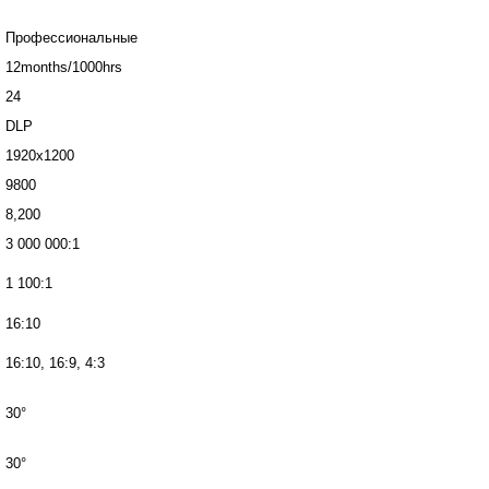
Профессиональные
12months/1000hrs
24
DLP
1920х1200
9800
8,200
3 000 000:1
1 100:1
16:10
16:10, 16:9, 4:3
30°
30°