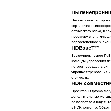
Пыленепроница
Независимое тестирован
сертификат пыленепрон
оптического блока, в с
проектору впечатляющи
первостепенное значени
HDBaseT™
Бескомпромиссное Full 
команды управления чер
потери передавать сигн
упрощает требования к 
стоимоcть.
HDR совмести
Проекторы Optoma могу
дополнительные метада
позволяет вам видеть г
в HDR контенте. Объек