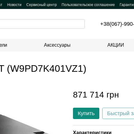
ат
Новости
Сервисный центр
Пользовательское соглашение
Гаранти
+38(067)-990
ели
Аксессуары
АКЦИИ
T (W9PD7K401VZ1)
871 714 грн
Купить
Быстрый з
Характеристики