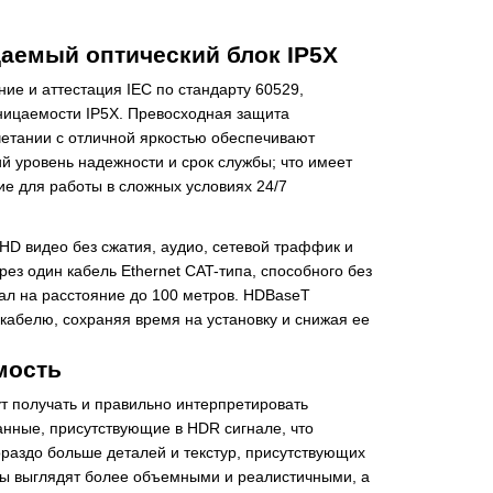
емый оптический блок IP5X
ие и аттестация IEC по стандарту 60529,
ицаемости IP5X. Превосходная защита
очетании с отличной яркостью обеспечивают
й уровень надежности и срок службы; что имеет
е для работы в сложных условиях 24/7
HD видео без сжатия, аудио, сетевой траффик и
ез один кабель Ethernet CAT-типа, способного без
ал на расстояние до 100 метров. HDBaseT
кабелю, сохраняя время на установку и снижая ее
мость
т получать и правильно интерпретировать
нные, присутствующие в HDR сигнале, что
ораздо больше деталей и текстур, присутствующих
ты выглядят более объемными и реалистичными, а