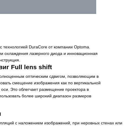
с технологией DuraCore от компании Optoma.
и охлаждения лазерного диода и инновационная
струкция.
г Full lens shift
 полноценным оптическим сдвигом, позволяющим в
ровать смещение изображения как по вертикальной
й оси. Это облегчает размещение проектора в
спользовать более широкий диапазон размеров
м
алляций с наложением изображений, при неровных стенах или