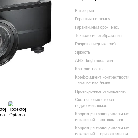
Категория:
Гарантия на лампу:
Гарантийный срок, мес.
Технология отображения
Разрешение(пиксели):
Яркость:
ANSI brightness, лмн:
Контрастность:
Коэффициент контрастности
- полное вкл./выкл.:
Проекционное отноошение:
Соотношение сторон -
поддерживаемое:
Коррекция трапецеидальных
искажений - вертикальная:
Коррекция трапецеидальных
искажений - горизонтальная: