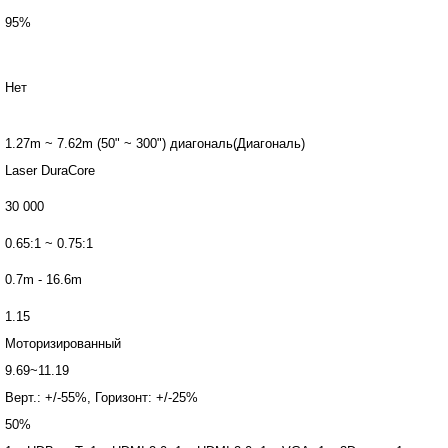
95%
Нет
1.27m ~ 7.62m (50" ~ 300") диагональ(Диагональ)
Laser DuraCore
30 000
0.65:1 ~ 0.75:1
0.7m - 16.6m
1.15
Моторизированный
9.69~11.19
Верт.: +/-55%, Горизонт: +/-25%
50%