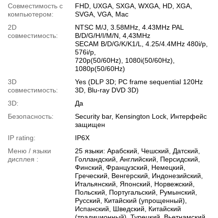
Совместимость с
FHD, UXGA, SXGA, WXGA, HD, XGA,
компьютером:
SVGA, VGA, Mac
2D
NTSC M/J, 3.58MHz, 4.43MHz PAL
совместимость:
B/D/G/H/I/M/N, 4,43MHz
SECAM B/D/G/K/K1/L, 4.25/4.4MHz 480i/p,
576i/p,
720p(50/60Hz), 1080i(50/60Hz),
1080p(50/60Hz)
3D
Yes (DLP 3D; PC frame sequential 120Hz
совместимость:
3D, Blu-ray DVD 3D)
3D:
Да
Безопасность:
Security bar, Kensington Lock, Интерфейс
защищен
IP rating:
IP6X
Меню / языки
25 языки: Арабский, Чешский, Датский,
дисплея :
Голландский, Английский, Персидский,
Финский, Французский, Немецкий,
Греческий, Венгерский, Индонезийский,
Итальянский, Японский, Норвежский,
Польский, Португальский, Румынский,
Русский, Китайский (упрощенный),
Испанский, Шведский, Китайский
(традиционный), Турецкий, Вьетнамский