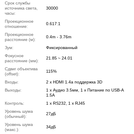
Срок службы
источника света,
30000
часы:
Проекционное
0.617:1
отношение:
Проекционное
0.4m - 3.76m
расстояние (м):
Зум:
Фиксированный
Фокусное
21.85 ~ 24.01
расстояние (мм):
Сдвиг объектива
115%
(offset):
Входы:
2 x HDMI 1.4a поддержка 3D
Выходы:
1 x Аудио 3.5мм, 1 x Питание по USB-A
1.5A
Контроль:
1 x RS232, 1 x RJ45
Уровень шума
27дБ
(обычный):
Уровень шума
34дБ
(макс.):