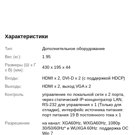
Характеристики
Тип:
Дополнительное оборудование
Вес (кг.):
1.95
Размеры (Ш x Г
430 х 195 х 44
x В) (мм):
Входы:
HDMI x 2, DVI-D x 2 (с поддержкой HDCP)
Выходы:
HDMI x 2, выход VGA x 2
Контроль:
управление по локальной сети x 2 порта,
через статический IP-концентратор LAN,
RS-232 для управления x 1 (Только для
отладки), интерфейс источника питания:
порт питания 19 В постоянного тока x 1
Разрешение:
на канал: XGA60Hz, WXGA60Hz, 1080p
30/50/60Hz* и WUXGA 60Hz: поддержка ОС
Win 7