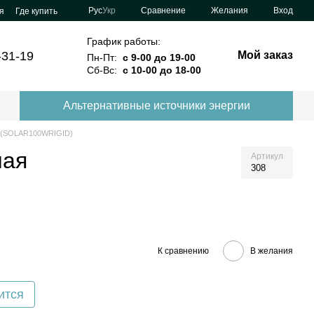
Сравнение
Рус
Укр
Желания
Вход
я
Где купить
График работы:
-31-19
Мой заказ
Пн-Пт:
с 9-00 до 19-00
Сб-Вс:
с 10-00 до 18-00
Альтернативные источники энергии
я (SOLAR100WRIGID)
ная
Артикул
308
К сравнению
В желания
ится