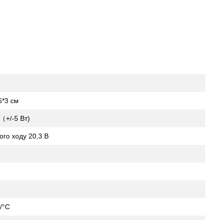
6*3 см
（+/-5 Вт)
ого ходу 20,3 В
/°C