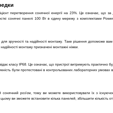
редки
єнт перетворення сонячної енергії на 23%. Це означає, що за д
ткі сонячні панелі 100 Вт в єдину мережу з комплектами Power 
для зручності та надійності монтажу. Таке рішення допоможе вам 
надійності монтажу призначені монтажні ніжки.
відає класу IP68. Це означає, що пристрої витримують практично буд
оникність були протестовані в контрольованих лабораторних умовах
й сонячний роз'єм, тому ви можете використовувати їх з існую
ому ви зможете встановити кілька панелей, збільшити кількість от