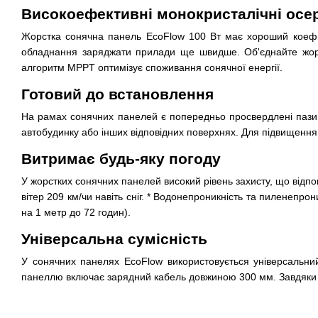
Високоефективні монокристалічні осе
Жорстка сонячна панель EcoFlow 100 Вт має хороший коефіці
обладнання заряджати прилади ще швидше. Об'єднайте жорс
алгоритм MPPT оптимізує споживання сонячної енергії.
Готовий до встановлення
На рамах сонячних панелей є попередньо просвердлені пази 
автобудинку або інших відповідних поверхнях. Для підвищення 
Витримає будь-яку погоду
У жорстких сонячних панелей високий рівень захисту, що відпо
вітер 209 км/чи навіть сніг. * Водонепроникність та пиленепр
на 1 метр до 72 годин).
Універсальна сумісність
У сонячних панелях EcoFlow використовується універсальни
панеллю включає зарядний кабель довжиною 300 мм. Завдяки ць