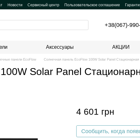
ат
Новости
Сервисный центр
Пользовательское соглашение
Гаранти
+38(067)-990
ели
Аксессуары
АКЦИИ
ечные панели EcoFlow
Солнечная панель EcoFlow 100W Solar Panel Стационарна
 100W Solar Panel Стационар
4 601 грн
Сообщить, когда появ