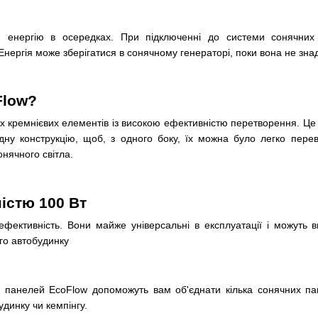
и енергію в осередках. При підключенні до системи сонячних 
нергія може зберігатися в сонячному генераторі, поки вона не зна
Flow?
х кремнієвих елементів із високою ефективністю перетворення. Це 
дну конструкцію, щоб, з одного боку, їх можна було легко перево
нячного світла.
істю 100 Вт
ефективність. Вони майже універсальні в експлуатації і можуть в
го автобудинку
х панелей EcoFlow допоможуть вам об'єднати кілька сонячних па
удинку чи кемпінгу.