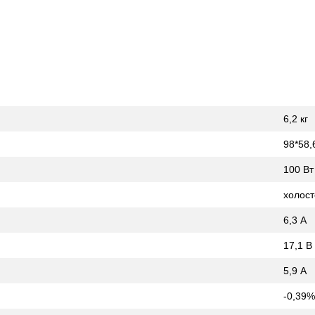
6,2 кг
98*58,
100 Вт
холост
6,3 А
17,1 В
5,9 А
-0,39%