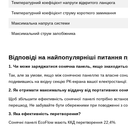
Температурний коефіцієнт напруги відкритого ланцюга
Температурний коефіцієнт струму короткого замикання
Максимальна напруга системи
Максимальний струм запобіжника
Відповіді на найпопулярніші питання п
1. Чи може заряджатися сонячна панель, якщо знаходитьс
Так, але за умови, якщо між сонячною панеллю та власне сонц
подивившись на вхідну секцію РК-екрана вашої електростанції.
2. Як отримати максимальну віддачу від портативних сон
Щоб збільшити ефективність сонячної панелі потрібно встанов
перешкод. Не забувайте бути обережними при поводженні з с
3. Яка ефективність перетворення?
Сонячні панелі EcoFlow мають ККД перетворення 22,4%.