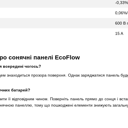
-0,33%
0,06%/
600 В
15 A
ро сонячні панелі EcoFlow
я всередині чогось?
ем знаходиться прозора поверхня. Однак заряджатися панель буде 
ячних батарей?
ити її відповідним чином. Поверніть панель прямо до сонця і вста
онячною панеллю, тому що пошкоджені елементи знижують загальну