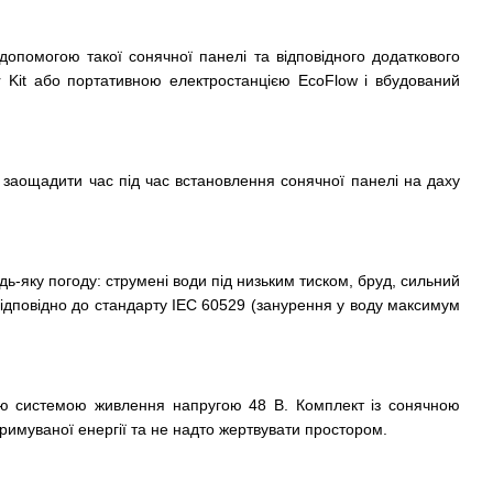
опомогою такої сонячної панелі та відповідного додаткового
Kit або портативною електростанцією EcoFlow і вбудований
заощадити час під час встановлення сонячної панелі на даху
ь-яку погоду: струмені води під низьким тиском, бруд, сильний
 відповідно до стандарту IEC 60529 (занурення у воду максимум
чою системою живлення напругою 48 В. Комплект із сонячною
римуваної енергії та не надто жертвувати простором.