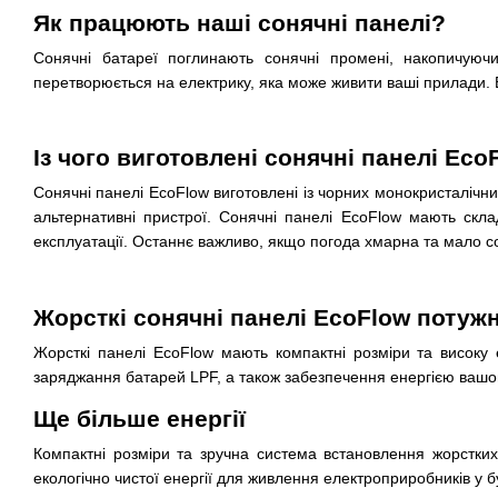
Як працюють наші сонячні панелі?
Сонячні батареї поглинають сонячні промені, накопичуюч
перетворюється на електрику, яка може живити ваші прилади. Е
Із чого виготовлені сонячні панелі Eco
Сонячні панелі EcoFlow виготовлені із чорних монокристалічни
альтернативні пристрої. Сонячні панелі EcoFlow мають скла
експлуатації. Останнє важливо, якщо погода хмарна та мало со
Жорсткі сонячні панелі EcoFlow потужн
Жорсткі панелі EcoFlow мають компактні розміри та високу 
заряджання батарей LPF, а також забезпечення енергією вашо
Ще більше енергії
Компактні розміри та зручна система встановлення жорстки
екологічно чистої енергії для живлення електроприробників у б