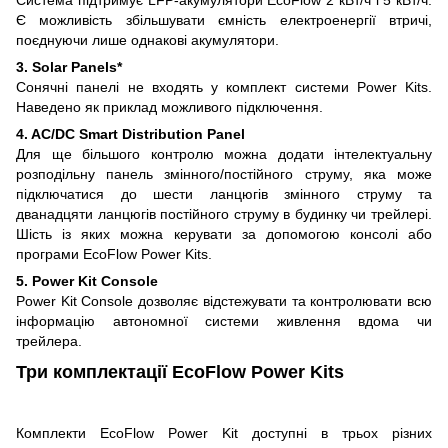
Є можливість збільшувати ємність електроенергії втричі,
поєднуючи лише однакові акумулятори.
3. Solar Panels*
Сонячні панелі не входять у комплект системи Power Kits.
Наведено як приклад можливого підключення.
4. AC/DC Smart Distribution Panel
Для ще більшого контролю можна додати інтелектуальну
розподільну панель змінного/постійного струму, яка може
підключатися до шести ланцюгів змінного струму та
дванадцяти ланцюгів постійного струму в будинку чи трейлері.
Шість із яких можна керувати за допомогою консолі або
програми EcoFlow Power Kits.
5. Power Kit Console
Power Kit Console дозволяє відстежувати та контролювати всю
інформацію автономної системи живлення вдома чи
трейлера.
Три комплектації EcoFlow Power Kits
Комплекти EcoFlow Power Kit доступні в трьох різних