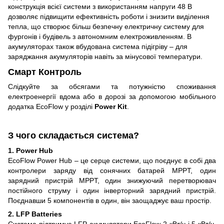
конструкція всієї системи з використанням напруги 48 В
дозволяє підвищити ефективність роботи і знизити виділення
тепла, що створює більш безпечну електричну систему для
фургонів і будівель з автономним електроживленням. В
акумуляторах також вбудована система підігріву – для
заряджання акумуляторів навіть за мінусової температури.
Смарт Контроль
Слідкуйте за обсягами та потужністю споживання
електроенергії вдома або в дорозі за допомогою мобільного
додатка EcoFlow у розділі
Power Kit
.
З чого складається система?
1. Power Hub
EcoFlow Power Hub – це серце системи, що поєднує в собі два
контролери заряду від сонячних батарей MPPT, один
зарядний пристрій MPPT, один знижуючий перетворювач
постійного струму і один інверторний зарядний пристрій.
Поєднавши 5 компонентів в один, він заощаджує ваш простір.
2. LFP Batteries
Система підтримує LFP-акумулятори EcoFlow 2 кВт/ч і 5 кВт/ч.