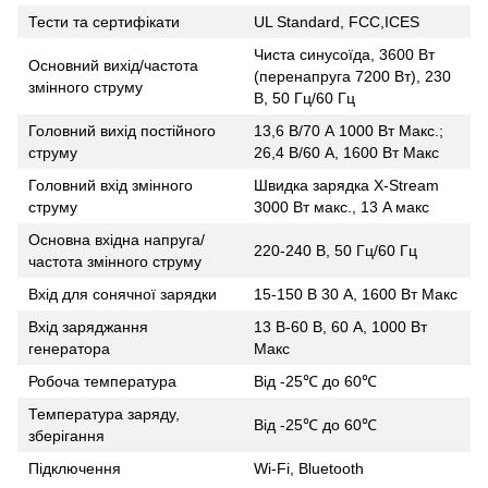
Тести та сертифікати
UL Standard, FCC,ICES
Чиста синусоїда, 3600 Вт
Основний вихід/частота
(перенапруга 7200 Вт), 230
змінного струму
В, 50 Гц/60 Гц
Головний вихід постійного
13,6 В/70 А 1000 Вт Макс.;
струму
26,4 В/60 А, 1600 Вт Макс
Головний вхід змінного
Швидка зарядка X-Stream
струму
3000 Вт макс., 13 A макс
Основна вхідна напруга/
220-240 В, 50 Гц/60 Гц
частота змінного струму
Вхід для сонячної зарядки
15-150 В 30 А, 1600 Вт Макс
Вхід заряджання
13 В-60 В, 60 А, 1000 Вт
генератора
Макс
Робоча температура
Від -25℃ до 60℃
Температура заряду,
Від -25℃ до 60℃
зберігання
Підключення
Wi-Fi, Bluetooth