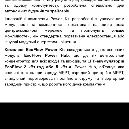
та одразу користуйтесь), розроблена спеціально для
автономних будинків та трейлерів.
Інноваційні комплекти Power Kit розроблені з урахуванням
модульності та компактності, орієнтовані на життя поза
централізованою мережею та пропонують більше
можливостей, ніж стандартна портативна електростанція або
існуючі модульні енергетичні рішення.
Комплект EcoFlow Power Kit
складається з двох основних
модулів:
EcoFlow Power Hub
, що діє як центральний
концентратор для всіх входів та виходів, та
LFP-акумуляторів
EcoFlow 2 кВт·год або 5 кВт·ч
. Power Hub, об'єднує два
сонячні контролери заряду MPPT, зарядний пристрій з MPPT,
знижуючий перетворювач постійного струму та інверторний
зарядний пристрій, що робить його дуже компактним.