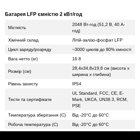
Батарея LFP ємністю 2 кВт/год
2048 Вт-год (51,2 В, 40 А-
Місткість
год)
Хімічний склад
Літій-залізо-фосфат LFP
Цикл заряду/розряду
~3000 циклів до 80% ємності
Вага нетто (кг)
16.8
28,4x34,8x19,8 см (висота х
Розмір (см)
ширина х глибина)
Рівень захисту
IP54
UL Standard, FCC, CE, E-
Тести та сертифікати
Mark, UKCA, UN38.3, RCM,
PSE
Температура зберігання (C)
Від -20°C до 60°C
Робоча температура (C)
Від -20°C до 60°C