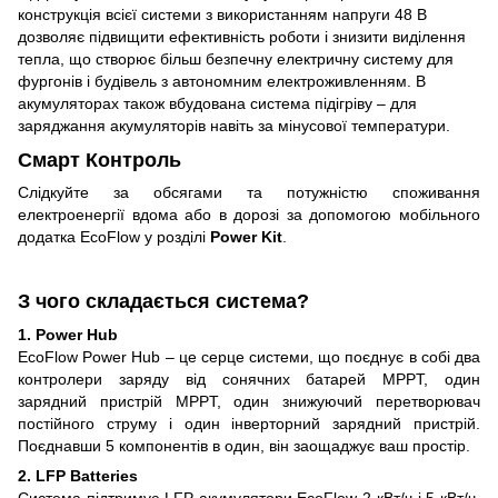
конструкція всієї системи з використанням напруги 48 В
дозволяє підвищити ефективність роботи і знизити виділення
тепла, що створює більш безпечну електричну систему для
фургонів і будівель з автономним електроживленням. В
акумуляторах також вбудована система підігріву – для
заряджання акумуляторів навіть за мінусової температури.
Смарт Контроль
Слідкуйте за обсягами та потужністю споживання
електроенергії вдома або в дорозі за допомогою мобільного
додатка EcoFlow у розділі
Power Kit
.
З чого складається система?
1. Power Hub
EcoFlow Power Hub – це серце системи, що поєднує в собі два
контролери заряду від сонячних батарей MPPT, один
зарядний пристрій MPPT, один знижуючий перетворювач
постійного струму і один інверторний зарядний пристрій.
Поєднавши 5 компонентів в один, він заощаджує ваш простір.
2. LFP Batteries
Система підтримує LFP-акумулятори EcoFlow 2 кВт/ч і 5 кВт/ч.