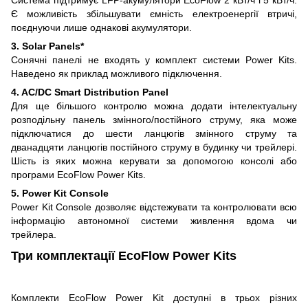
Є можливість збільшувати ємність електроенергії втричі,
поєднуючи лише однакові акумулятори.
3. Solar Panels*
Сонячні панелі не входять у комплект системи Power Kits.
Наведено як приклад можливого підключення.
4. AC/DC Smart Distribution Panel
Для ще більшого контролю можна додати інтелектуальну
розподільну панель змінного/постійного струму, яка може
підключатися до шести ланцюгів змінного струму та
дванадцяти ланцюгів постійного струму в будинку чи трейлері.
Шість із яких можна керувати за допомогою консолі або
програми EcoFlow Power Kits.
5. Power Kit Console
Power Kit Console дозволяє відстежувати та контролювати всю
інформацію автономної системи живлення вдома чи
трейлера.
Три комплектації EcoFlow Power Kits
Комплекти EcoFlow Power Kit доступні в трьох різних