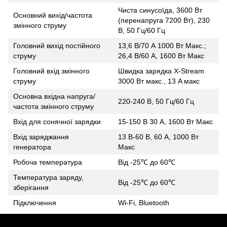
Чиста синусоїда, 3600 Вт
Основний вихід/частота
(перенапруга 7200 Вт), 230
змінного струму
В, 50 Гц/60 Гц
Головний вихід постійного
13,6 В/70 А 1000 Вт Макс.;
струму
26,4 В/60 А, 1600 Вт Макс
Головний вхід змінного
Швидка зарядка X-Stream
струму
3000 Вт макс., 13 A макс
Основна вхідна напруга/
220-240 В, 50 Гц/60 Гц
частота змінного струму
Вхід для сонячної зарядки
15-150 В 30 А, 1600 Вт Макс
Вхід заряджання
13 В-60 В, 60 А, 1000 Вт
генератора
Макс
Робоча температура
Від -25℃ до 60℃
Температура заряду,
Від -25℃ до 60℃
зберігання
Підключення
Wi-Fi, Bluetooth