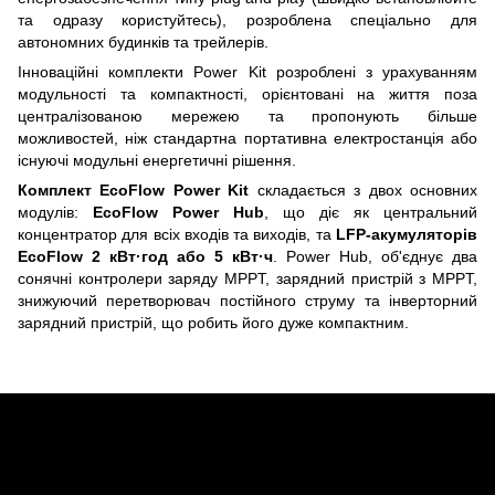
та одразу користуйтесь), розроблена спеціально для
автономних будинків та трейлерів.
Інноваційні комплекти Power Kit розроблені з урахуванням
модульності та компактності, орієнтовані на життя поза
централізованою мережею та пропонують більше
можливостей, ніж стандартна портативна електростанція або
існуючі модульні енергетичні рішення.
Комплект EcoFlow Power Kit
складається з двох основних
модулів:
EcoFlow Power Hub
, що діє як центральний
концентратор для всіх входів та виходів, та
LFP-акумуляторів
EcoFlow 2 кВт·год або 5 кВт·ч
. Power Hub, об'єднує два
сонячні контролери заряду MPPT, зарядний пристрій з MPPT,
знижуючий перетворювач постійного струму та інверторний
зарядний пристрій, що робить його дуже компактним.