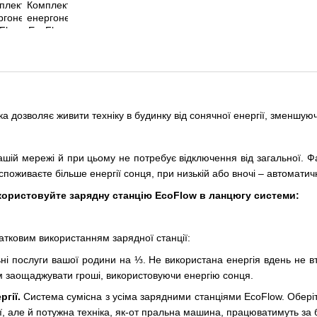
ка дозволяє живити техніку в будинку від сонячної енергії, зменшую
шій мережі й при цьому не потребує відключення від загальної. Ф
споживаєте більше енергії сонця, при низькій або вночі – автоматич
икористовуйте зарядну станцію EcoFlow в ланцюгу системи:
атковим використанням зарядної станції:
ні послуги вашої родини на ⅓. Не використана енергія вдень не вт
ам заощаджувати гроші, використовуючи енергію сонця.
гії.
Система сумісна з усіма зарядними станціями EcoFlow. Оберіть
рої, але й потужна техніка, як-от пральна машина, працюватимуть за 