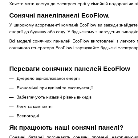
Хочете мати доступ до електроенергії у сімейній подорожі чи в
Сонячні панеліпанелі EcoFlow.
У широкому асортименті компанії EcoFlow ви завжди знайдете в
енергії до будинку або саду. У будь-якому з наведених випадків
Всі моделі сонячних панелей EcoFlow виготовлені з легкого 
сонячного генератора EcoFlow і заряджайте будь-які електроп
Переваги сонячних панелей EcoFlow
Джерело відновлюваної енергії
Економічні при купівлі та експлуатації
Забезпечують низький рівень викидів
Легкі та компактні
Всепогодні
Як працюють наші сонячні панелі?
Сонячні батареї поглинають сонячні промені, накопичуюч