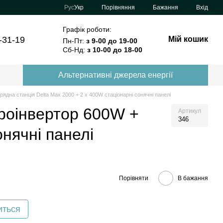
Порівняння
Рус
Укр
Бажання
Вхід
Графік роботи:
-31-19
Мій кошик
Пн-Пт:
з 9-00 до 19-00
Сб-Нд:
з 10-00 до 18-00
Альтернативні джерела енергії
ядна станція Delta Max 2000 + 2 x 400W стаціонарні сонячні панелі
кроінвертор 600W +
Артикул
346
онячні панелі
Порівняти
В бажання
иться