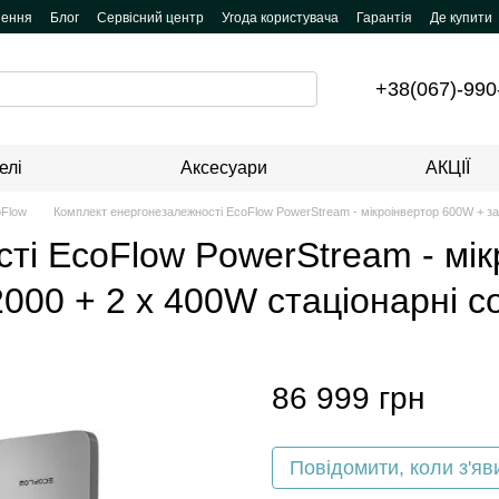
нення
Блог
Сервісний центр
Угода користувача
Гарантія
Де купити
+38(067)-990
елі
Аксесуари
АКЦІЇ
oFlow
Комплект енергонезалежності EcoFlow PowerStream - мікроінвертор 600W + зар
ті EcoFlow PowerStream - мі
2000 + 2 x 400W стаціонарні с
86 999 грн
Повідомити, коли з'яв