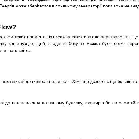
нергія може зберігатися в сонячному генераторі, поки вона не зна
Flow?
х кремнієвих елементів із високою ефективністю перетворення. Це 
дну конструкцію, щоб, з одного боку, їх можна було легко перево
нячного світла.
 показник ефективності на ринку – 23%, що дозволяє ще більше та
ові до встановлення на вашому будинку, квартирі або автономній ко