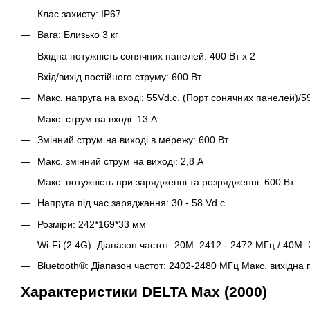
Клас захисту: IP67
Вага: Близько 3 кг
Вхідна потужність сонячних панелей: 400 Вт x 2
Вхід/вихід постійного струму: 600 Вт
Макс. напруга на вході: 55Vd.c. (Порт сонячних панелей)/59
Макс. струм на вході: 13 A
Змінний струм на виході в мережу: 600 Вт
Макс. змінний струм на виході: 2,8 A
Макс. потужність при зарядженні та розрядженні: 600 Вт
Напруга під час заряджання: 30 - 58 Vd.c.
Розміри: 242*169*33 мм
Wi-Fi (2.4G): Діапазон частот: 20M: 2412 - 2472 МГц / 40M:
Bluetooth®: Діапазон частот: 2402-2480 МГц Макс. вихідна 
Характеристики DELTA Max (2000)