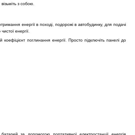
візьміть з собою.
тримання енергії в поході, подорожі в автобудинку, для подачі
чистої енергії.
 коефіцієнт поглинання енергії. Просто підключіть панелі до
батарей за допомогою портативної електростанції енергія