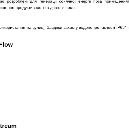
ю розроблені для генерації сонячної енергії поза приміщенням 
щення продуктивності та довговічності.
використання на вулиці. Завдяки захисту водонепроникності IP68* 
Flow
tream