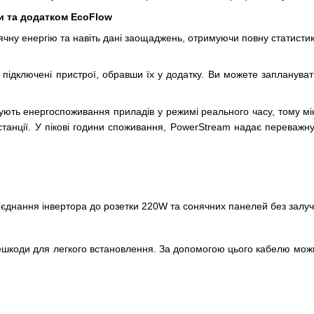
и та додатком EcoFlow
чну енергію та навіть дані заощаджень, отримуючи повну статистик
ь підключені пристрої, обравши їх у додатку. Ви можете запланува
ують енергоспоживання приладів у режимі реального часу, тому мік
анції. У пікові години споживання, PowerStream надає переважну к
єднання інвертора до розетки 220W та сонячних панелей без залуче
ешкоди для легкого встановлення. За допомогою цього кабелю можна