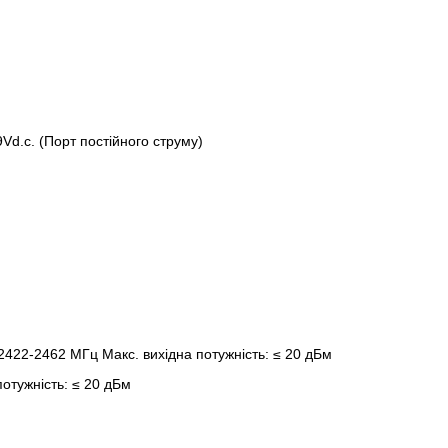
Vd.c. (Порт постійного струму)
 2422-2462 МГц Макс. вихідна потужність: ≤ 20 дБм
потужність: ≤ 20 дБм