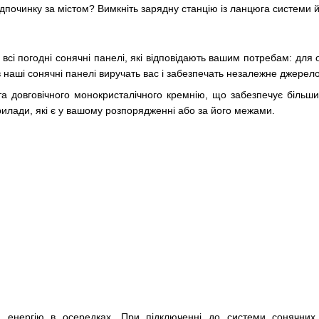
ідпочинку за містом? Вимкніть зарядну станцію із ланцюга системи й 
сі погодні сонячні панелі, які відповідають вашим потребам: для о
 наші сонячні панелі виручать вас і забезпечать незалежне джерело 
та довговічного монокристалічного кремнію, що забезпечує більший
рилади, які є у вашому розпорядженні або за його межами.
и енергію в осередках. При підключенні до системи сонячних 