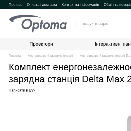
Перейти до основного контенту
Про нас
Оплата і доставка
Контактна інформація
Обмін та повер
Проектори
Інтерактивні пан
Головна
Альтернативні джерела енергії
Альтернативні джерела енергії Ec
Комплект енергонезалежнос
зарядна станція Delta Max 
Написати відгук