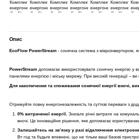
Опис
EcoFlow PowerStream
- сонячна система з мікроінвертором, я
PowerStream
допомагає використовувати сонячну енергію у ва
панелями енергією і міську мережу. При високій генерації – ви 
Для накопичення та споживання сонячної енергії вночі, в
Отримуйте повну енергонезалежність та суттєві переваги з дод
0% витраченої енергії.
Знизьте річні витрати на комуналь
вночі. Це інноваційне рішення, яке допомагає користувач
Залишайтесь на зв’язку у разі відключення електроенер
Вт·год та будьте впевнені, що не тільки ваші базові прист