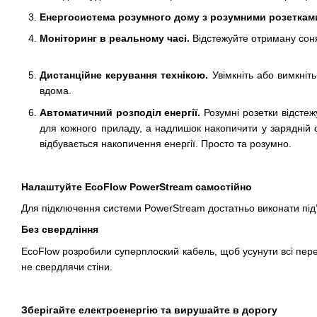
Енергосистема розумного дому з розумними розеткам
Моніторинг в реальному часі.
Відстежуйте отриману соня
Дистанційне керування технікою.
Увімкніть або вимкніт
вдома.
Автоматичний розподіл енергії.
Розумні розетки відстеж
для кожного приладу, а надлишок накопичити у зарядній ст
відбувається накопичення енергії. Просто та розумно.
Налаштуйте EcoFlow PowerStream самостійно
Для підключення системи PowerStream достатньо виконати під’
Без свердління
EcoFlow розробили суперплоский кабель, щоб усунути всі пер
не свердлячи стіни.
Зберігайте електроенергію та вирушайте в дорогу