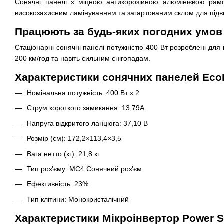
Сонячні панелі з міцною антикорозійною алюмінієвою рамо
високозахисним ламінуванням та загартованим склом для підви
Працюють за будь-яких погодних умов
Стаціонарні сонячні панелі потужністю 400 Вт розроблені для 
200 км/год та навіть сильним снігопадам.
Характеристики сонячних панелей Eco
Номінальна потужність: 400 Вт х 2
Струм короткого замикання: 13,79А
Напруга відкритого ланцюга: 37,10 В
Розмір (см): 172,2×113,4×3,5
Вага нетто (кг): 21,8 кг
Тип роз'єму: MC4 Сонячний роз'єм
Ефективність: 23%
Тип клітини: Монокристалічний
Характеристики Мікроінвертор Power S