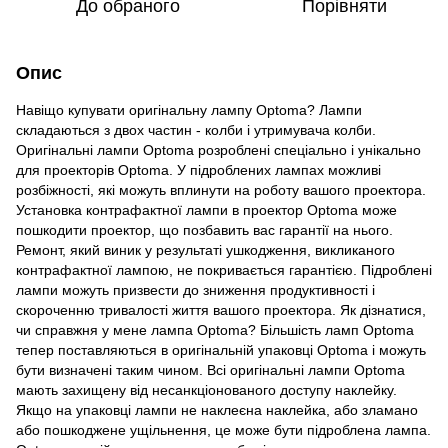
До обраного
Порівняти
Опис
Навіщо купувати оригінальну лампу Optoma? Лампи
складаються з двох частин - колби і утримувача колби.
Оригінальні лампи Optoma розроблені спеціально і унікально
для проекторів Optoma. У підроблених лампах можливі
розбіжності, які можуть вплинути на роботу вашого проектора.
Установка контрафактної лампи в проектор Optoma може
пошкодити проектор, що позбавить вас гарантії на нього.
Ремонт, який виник у результаті ушкодження, викликаного
контрафактної лампою, не покривається гарантією. Підроблені
лампи можуть призвести до зниження продуктивності і
скороченню тривалості життя вашого проектора. Як дізнатися,
чи справжня у мене лампа Optoma? Більшість ламп Optoma
тепер поставляються в оригінальній упаковці Optoma і можуть
бути визначені таким чином. Всі оригінальні лампи Optoma
мають захищену від несанкціонованого доступу наклейку.
Якщо на упаковці лампи не наклеєна наклейка, або зламано
або пошкоджене ущільнення, це може бути підроблена лампа.