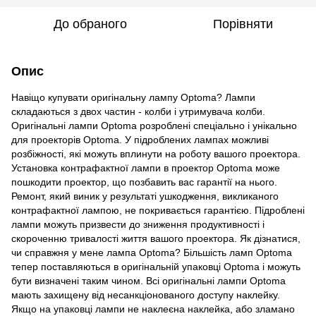
До обраного
Порівняти
Опис
Навіщо купувати оригінальну лампу Optoma? Лампи
складаються з двох частин - колби і утримувача колби.
Оригінальні лампи Optoma розроблені спеціально і унікально
для проекторів Optoma. У підроблених лампах можливі
розбіжності, які можуть вплинути на роботу вашого проектора.
Установка контрафактної лампи в проектор Optoma може
пошкодити проектор, що позбавить вас гарантії на нього.
Ремонт, який виник у результаті ушкодження, викликаного
контрафактної лампою, не покривається гарантією. Підроблені
лампи можуть призвести до зниження продуктивності і
скороченню тривалості життя вашого проектора. Як дізнатися,
чи справжня у мене лампа Optoma? Більшість ламп Optoma
тепер поставляються в оригінальній упаковці Optoma і можуть
бути визначені таким чином. Всі оригінальні лампи Optoma
мають захищену від несанкціонованого доступу наклейку.
Якщо на упаковці лампи не наклеєна наклейка, або зламано