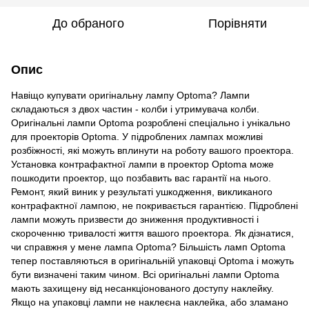
До обраного
Порівняти
Опис
Навіщо купувати оригінальну лампу Optoma? Лампи
складаються з двох частин - колби і утримувача колби.
Оригінальні лампи Optoma розроблені спеціально і унікально
для проекторів Optoma. У підроблених лампах можливі
розбіжності, які можуть вплинути на роботу вашого проектора.
Установка контрафактної лампи в проектор Optoma може
пошкодити проектор, що позбавить вас гарантії на нього.
Ремонт, який виник у результаті ушкодження, викликаного
контрафактної лампою, не покривається гарантією. Підроблені
лампи можуть призвести до зниження продуктивності і
скороченню тривалості життя вашого проектора. Як дізнатися,
чи справжня у мене лампа Optoma? Більшість ламп Optoma
тепер поставляються в оригінальній упаковці Optoma і можуть
бути визначені таким чином. Всі оригінальні лампи Optoma
мають захищену від несанкціонованого доступу наклейку.
Якщо на упаковці лампи не наклеєна наклейка, або зламано