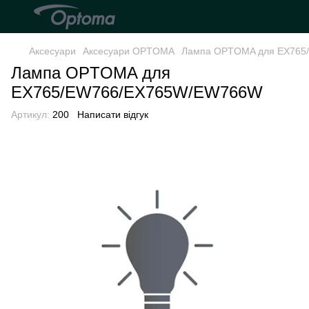
Аксесуари
Аксесуари OPTOMA
Лампа OPTOMA для EX765
Лампа OPTOMA для
EX765/EW766/EX765W/EW766W
Артикул:
200
Написати відгук