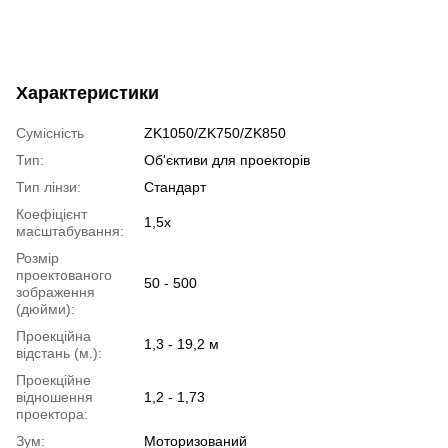
Характеристики
Сумісність
ZK1050/ZK750/ZK850
Тип:
Об'єктиви для проекторів
Тип лінзи:
Стандарт
Коефіцієнт
1,5x
масштабування:
Розмір
проектованого
50 - 500
зображення
(дюйми):
Проекційна
1,3 - 19,2 м
відстань (м.):
Проекційне
відношення
1,2 - 1,73
проектора:
Зум:
Моторизований