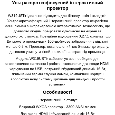
Ультракороткофокусний інтерактивний
проектор
W319USTir ідеально підходить для бізнесу, шкіл і коледжів.
Ультракороткофокусний інтерактивний проектор яскравістю
3300 люмен з інфрачервоною інтерактивною технологією, що
дозволяє людям працювати одночасно на екрані за
допомогою стилуса. Прекційне відношення 0,27:1 означає, що
Ви можете проектувати 100-дюймове зображення з відстані
менше 0,5 м. Проектор, встановлений так близько до екрану,
дозволяє уникнути тіней, похилої на екран від промовця.
Модель W319USTir забезпечує все необхідне для
захоплюючого навчання і роботи, включаючи два входи HDMI,
харчування по USB, потужний вбудований динамік 16 Вт,
збільшений термін служби лампи, компактний корпус і
абсолютно нову систему кріплень для швидкої і простої
установки.
Особливості
Інтерактивний ІК стилус
Яскравий WXGA проектор - 3300 ANSI люмен
Два входи HDMI і вбудований динамік 16 Вт