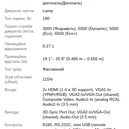
діагональ(Діагональ)
Джерело світла:
Lamp
Тип лампи, Вт:
190
Термін служби
3000 (Яскравість), 5000 (Dynamic), 5000
джерела світла,
(Eco), 6500 (Eco+)
годинник:
Проекційне
0.27:1
відношення:
Проекційна
19.1"– 25.8" (0.485 m – 0.656 m)
відстань (м):
Тип зуму:
Фіксований
Зсув об'єктива
115%
(offset):
Входи:
2x HDMI (1.4 a 3D support), VGA1-In
(YPbPr/RGB), VGA2-In/VGA-Out (shared),
Composite Video, Audio1-In (analog RCA),
Audio2-In (3.5 mm)
Виходи:
3D-Sync Port Out, VGA2-In/VGA-Out
(shared), Audio-Out (3.5 mm)
Контроль:
RJ45, RS-232C, mini USB (remote