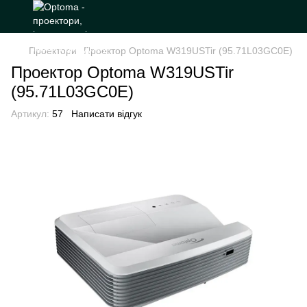
Проектори
Проектор Optoma W319USTir (95.71L03GC0E)
Проектор Optoma W319USTir
(95.71L03GC0E)
Артикул:
57
Написати відгук