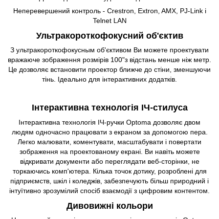
Неперевершений контроль - Crestron, Extron, AMX, PJ-Link і
Telnet LAN
Ультракороткофокусний об'єктив
З ультракороткофокусным об'єктивом Ви можете проектувати
вражаюче зображення розмірів 100"з відстань менше ніж метр.
Це дозволяє встановити проектор ближче до стіни, зменшуючи
тінь. Ідеально для інтерактивних додатків.
Інтерактивна технологія ІЧ-стилуса
Інтерактивна технологія ІЧ-ручки Optoma дозволяє двом
людям одночасно працювати з екраном за допомогою пера.
Легко малювати, коментувати, масштабувати і повертати
зображення на проектованому екрані. Ви навіть можете
відкривати документи або переглядати веб-сторінки, не
торкаючись комп'ютера. Кілька точок дотику, розроблені для
підприємств, шкіл і коледжів, забезпечують більш природний і
інтуїтивно зрозумілий спосіб взаємодії з цифровим контентом.
Дивовижні кольори