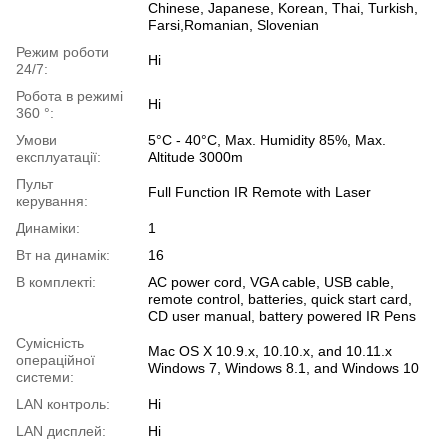
Chinese, Japanese, Korean, Thai, Turkish,
Farsi,Romanian, Slovenian
Режим роботи
Ні
24/7:
Робота в режимі
Ні
360 °:
Умови
5°C - 40°C, Max. Humidity 85%, Max.
експлуатації:
Altitude 3000m
Пульт
Full Function IR Remote with Laser
керування:
Динаміки:
1
Вт на динамік:
16
В комплекті:
AC power cord, VGA cable, USB cable,
remote control, batteries, quick start card,
CD user manual, battery powered IR Pens
Сумісність
Mac OS X 10.9.x, 10.10.x, and 10.11.x
операційної
Windows 7, Windows 8.1, and Windows 10
системи:
LAN контроль:
Ні
LAN дисплей:
Ні