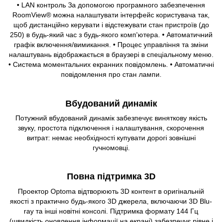
• LAN контроль За допомогою програмного забезпечення
RoomView® можна налаштувати інтерфейс користувача так,
щоб дистанційно керувати і відстежувати стан пристроїв (до
250) в будь-який час з будь-якого комп'ютера. • Автоматичний
графік включення/вимикання. • Процес управління та зміни
налаштувань відображається в браузері в спеціальному меню.
• Система моментальних екранних повідомлень. • Автоматичні
повідомлення про стан лампи.
Вбудований динамік
Потужний вбудований динамік забезпечує виняткову якість
звуку, простота підключення і налаштування, скорочення
витрат: немає необхідності купувати дорогі зовнішні
гучномовці.
Повна підтримка 3D
Проектор Optoma відтворюють 3D контент в оригінальній
якості з практично будь-якого 3D джерела, включаючи 3D Blu-
ray та інші новітні консолі. Підтримка формату 144 Гц
(швидкість оновлення інформації на екрані) забезпечує рівне і