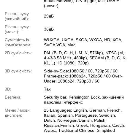
mouse/service), 12V trigger, Mic, USB-A
(power)
Рівень шуму
29дБ
(звичайний):
Рівень шуму
36дБ
(макс.):
Сумісність із
WUXGA, UXGA, SXGA, WXGA, HD, XGA,
комп'ютером:
SVGA,VGA, Mac
2D сумісність:
PAL (B, D, G, H, I, M, N, 576i/p), NTSC (M,
4.43/3.58 MHz, 480i/p), SECAM (B, D, G, K,
K1, L) HD (1080i, 720p)
3D сумісність:
Side-by-Side:1080i50 / 60, 720p50 / 60
Frame-pack: 1080p24, 720p50 / 60 Over-
Under: 1080p24, 720p50 / 60
3D:
Так
Безпека:
Security bar, Kensington Lock, захищений
паролем Інтерфейс
Меню / мови
25 Languages: English, German, French,
дисплея:
Italian, Spanish, Portuguese, Swedish,
Dutch, Norwegian/Danish, Polish,
Russian,Finnish, Greek, Hungarian, Czech,
Arabic, Traditional Chinese, Simplified