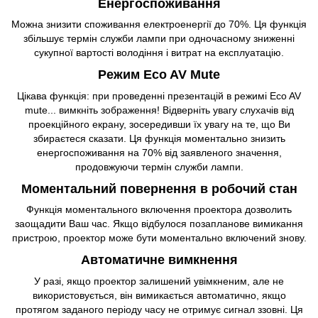
Енергоспоживання
Можна знизити споживання електроенергії до 70%. Ця функція
збільшує термін служби лампи при одночасному зниженні
сукупної вартості володіння і витрат на експлуатацію.
Режим Eco AV Mute
Цікава функція: при проведенні презентацій в режимі Eco AV
mute... вимкніть зображення! Відверніть увагу слухачів від
проекційного екрану, зосередивши їх увагу на те, що Ви
збираєтеся сказати. Ця функція моментально знизить
енергоспоживання на 70% від заявленого значення,
продовжуючи термін служби лампи.
Моментальний повернення в робочий стан
Функція моментального включення проектора дозволить
заощадити Ваш час. Якщо відбулося позапланове вимикання
пристрою, проектор може бути моментально включений знову.
Автоматичне вимкнення
У разі, якщо проектор залишений увімкненим, але не
використовується, він вимикається автоматично, якщо
протягом заданого періоду часу не отримує сигнал ззовні. Ця