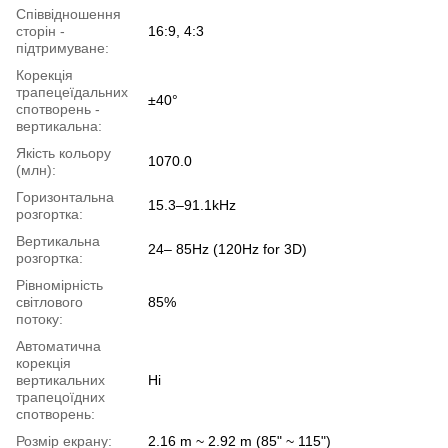
Співвідношення
сторін -
16:9, 4:3
підтримуване:
Корекція
трапецеїдальних
±40°
спотворень -
вертикальна:
Якість кольору
1070.0
(млн):
Горизонтальна
15.3–91.1kHz
розгортка:
Вертикальна
24– 85Hz (120Hz for 3D)
розгортка:
Рівномірність
світлового
85%
потоку:
Автоматична
корекція
вертикальних
Ні
трапецоїдних
спотворень:
Розмір екрану:
2.16 m ~ 2.92 m (85" ~ 115")