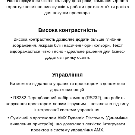
Насолоджуйтеся якістю кольору довгі роки; компанія Optoma
гарантує незмінно високу якість роботи протягом п'яти років з
дня покупки проектора.
Висока контрастність
Висока контрастність дозволяє додати більше глибини
зображення, яскраві білі і насичені чорні кольори. Текст
відображається чітко і ясно - ідеальне рішення для бізнес-
додатків і ринку освіти.
Управління
Ви можете віддалено управляти проектором з допомогою
додаткових опцій.
• RS232 Передбачений набір команд (RS232), що робить
керування проектором легким і зручним – незалежно від типу
інтегрованої системи управління.
• Сумісний з протоколом AMX Dynamic Discovery (Динамічне
виявлення пристроїв), що дозволяє з легкістю інтегрувати
проектор в систему управління AMX.