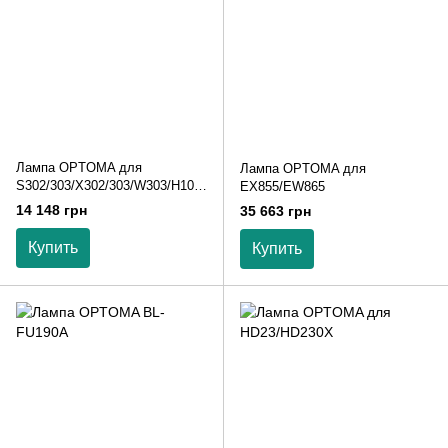
Лампа OPTOMA для
Лампа OPTOMA для
S302/303/X302/303/W303/H100/
EX855/EW865
DS330/DX330/DS328/DX328
14 148 грн
35 663 грн
Купить
Купить