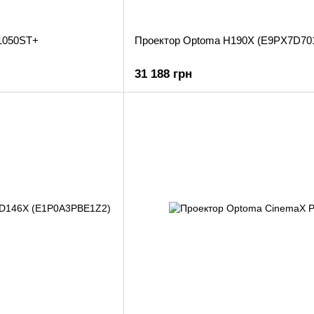
1050ST+
Проектор Optoma H190X (E9PX7D70
31 188 грн