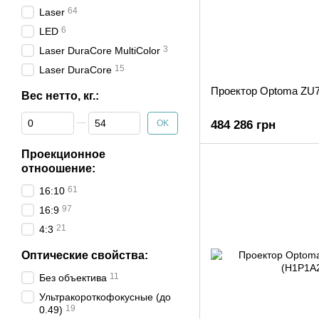
64
Laser
6
LED
3
Laser DuraCore MultiColor
15
Laser DuraCore
Проектор Optoma ZU
Вес нетто, кг.:
От Вес нетто, кг.:
До Вес нетто, кг.:
OK
484 286 грн
Проекционное
отноошение:
61
16:10
97
16:9
21
4:3
Оптические свойства:
11
Без объектива
Ультракороткофокусные (до
19
0.49)