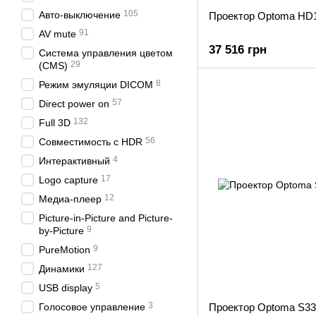
105
Авто-выключение
Проектор Optoma HD
91
AV mute
37 516 грн
Система управления цветом
29
(CMS)
8
Режим эмуляции DICOM
57
Direct power on
132
Full 3D
56
Совместимость с HDR
4
Интерактивный
17
Logo capture
12
Медиа-плеер
Picture-in-Picture and Picture-
9
by-Picture
9
PureMotion
127
Динамики
5
USB display
3
Голосовое управление
Проектор Optoma S3