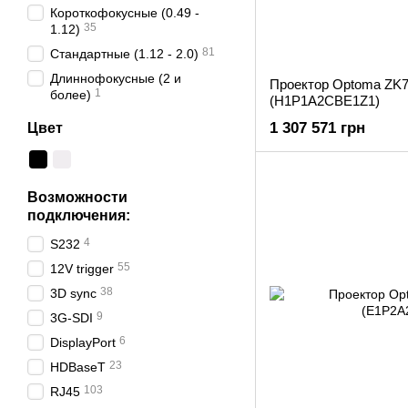
Короткофокусные (0.49 -
35
1.12)
81
Стандартные (1.12 - 2.0)
Длиннофокусные (2 и
Проектор Optoma ZK750
1
более)
(H1P1A2CBE1Z1)
1 307 571 грн
Цвет
Возможности
подключения:
4
S232
55
12V trigger
38
3D sync
9
3G-SDI
6
DisplayPort
23
HDBaseT
103
RJ45