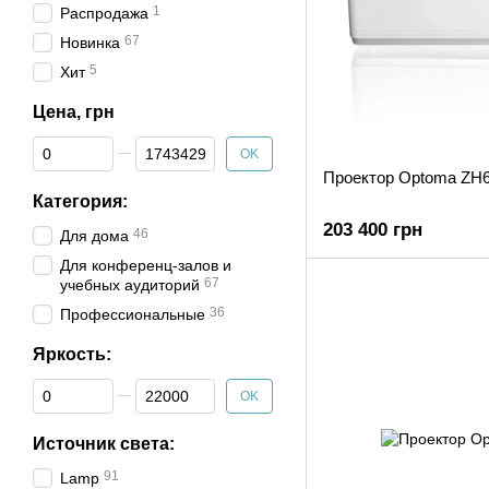
1
Распродажа
67
Новинка
5
Хит
Цена, грн
От Цена, грн
До Цена, грн
OK
Проектор Optoma ZH
Категория:
203 400 грн
46
Для дома
Для конференц-залов и
67
учебных аудиторий
36
Профессиональные
Яркость:
От Яркость:
До Яркость:
OK
Источник света:
91
Lamp