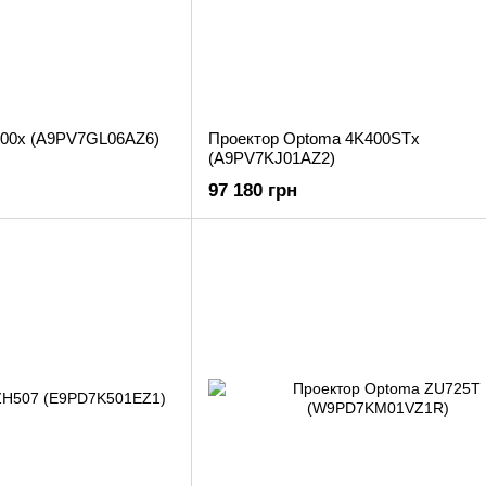
400x (A9PV7GL06AZ6)
Проектор Optoma 4K400STx
(A9PV7KJ01AZ2)
97 180 грн