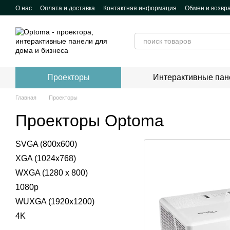
Перейти к основному контенту
О нас
Оплата и доставка
Контактная информация
Обмен и возвр
Проекторы
Интерактивные пан
Главная
Проекторы
Проекторы Optoma
SVGA (800x600)
XGA (1024x768)
WXGA (1280 x 800)
1080p
WUXGA (1920x1200)
4K