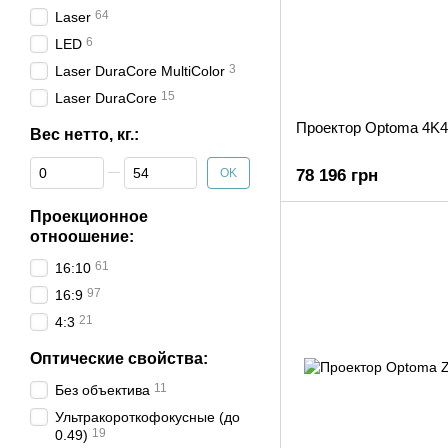
64
Laser
6
LED
3
Laser DuraCore MultiColor
15
Laser DuraCore
Проектор Optoma 4K
Вес нетто, кг.:
От Вес нетто, кг.:
До Вес нетто, кг.:
OK
78 196 грн
Проекционное
отноошение:
61
16:10
97
16:9
21
4:3
Оптические свойства:
11
Без объектива
Ультракороткофокусные (до
19
0.49)