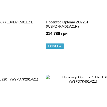
507 (E9PD7K501EZ1)
Проектор Optoma ZU725T
(W9PD7KM01VZ1R)
314 786 грн
НОВИНКА