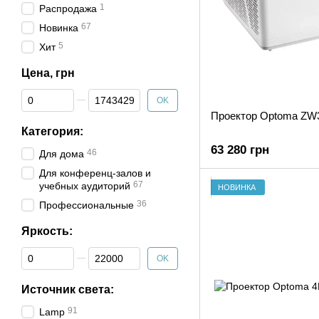
1
Распродажа
67
Новинка
5
Хит
Цена, грн
От Цена, грн
До Цена, грн
OK
Проектор Optoma ZW
Категория:
63 280 грн
46
Для дома
Для конференц-залов и
67
учебных аудиторий
НОВИНКА
36
Профессиональные
Яркость:
От Яркость:
До Яркость:
OK
Источник света:
91
Lamp