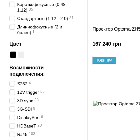
Короткофокусные (0.49 -
35
1.12)
81
Стандартные (1.12 - 2.0)
Длиннофокусные (2 и
Проектор Optoma ZH
1
более)
167 240 грн
Цвет
НОВИНКА
Возможности
подключения:
4
S232
55
12V trigger
38
3D sync
9
3G-SDI
6
DisplayPort
23
HDBaseT
103
RJ45